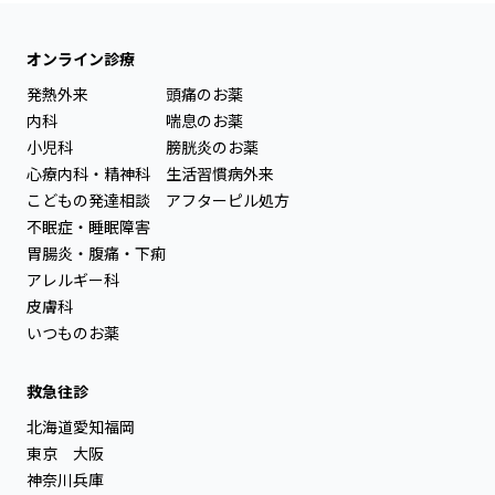
オンライン診療
発熱外来
頭痛のお薬
内科
喘息のお薬
小児科
膀胱炎のお薬
心療内科・精神科
生活習慣病外来
こどもの発達相談
アフターピル処方
不眠症・睡眠障害
胃腸炎・腹痛・下痢
アレルギー科
皮膚科
いつものお薬
救急往診
北海道
愛知
福岡
東京
大阪
神奈川
兵庫