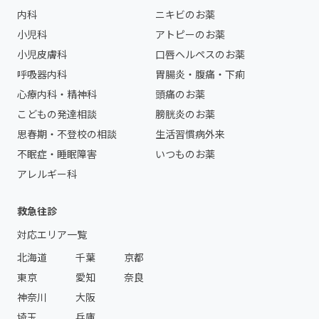
内科
ニキビのお薬
小児科
アトピーのお薬
小児皮膚科
口唇ヘルペスのお薬
呼吸器内科
胃腸炎・腹痛・下痢
心療内科・精神科
頭痛のお薬
こどもの発達相談
膀胱炎のお薬
思春期・不登校の相談
生活習慣病外来
不眠症・睡眠障害
いつものお薬
アレルギー科
救急往診
対応エリア一覧
北海道
千葉
京都
東京
愛知
奈良
神奈川
大阪
埼玉
兵庫