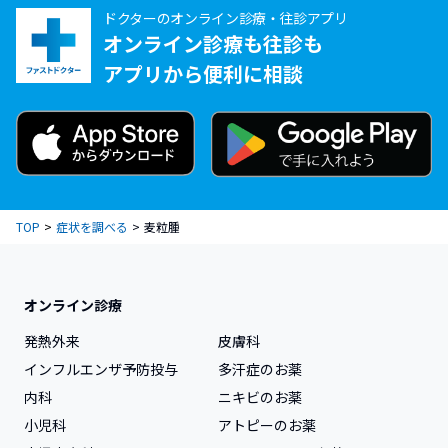
ドクターのオンライン診療・往診アプリ
オンライン診療も往診も
その他の症状を選ぶ
アプリから便利に相談
TOP
症状を調べる
麦粒腫
オンライン診療
発熱外来
皮膚科
インフルエンザ予防投与
多汗症のお薬
内科
ニキビのお薬
小児科
アトピーのお薬