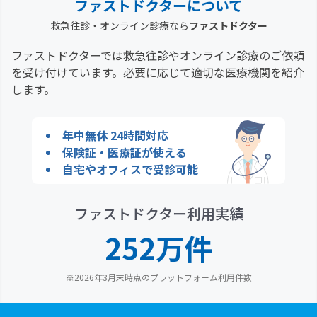
ファストドクターについて
救急往診・オンライン診療なら
ファストドクター
眼やまぶたにけがをした、または眼がきずついた
ファストドクターでは救急往診やオンライン診療のご依頼
を受け付けています。必要に応じて適切な医療機関を紹介
けがをした後や異物を取った後、不快感が1日以上
します。
続いている
年中無休 24時間対応
けがをした後、痛み、はれ、赤み、熱っぽい感じの
保険証・医療証が使える
いずれかがある
自宅やオフィスで受診可能
眼の周りが青あざになっている
ファストドクター利用実績
252万件
3日以上白眼が赤くなっている
※2026年3月末時点のプラットフォーム利用件数
次の質問へ