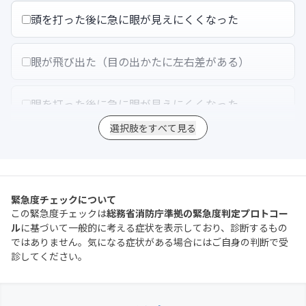
頭を打った後に急に眼が見えにくくなった
眼が飛び出た（目の出かたに左右差がある）
眼を打った後に急に眼が見えにくくなった
選択肢をすべて見る
ものが二重に見える
薬品が眼に入り、痛みや視力低下がある
緊急度チェックについて
この緊急度チェックは
総務省消防庁準拠の緊急度判定プロトコー
ル
に基づいて一般的に考える症状を表示しており、診断するもの
30分以上、はれや痛みや涙が止まらないなどの症状
ではありません。気になる症状がある場合にはご自身の判断で受
が続いている
診してください。
熱湯、異物によるきずで、家で手当（洗眼）をした
後も痛みが続いている