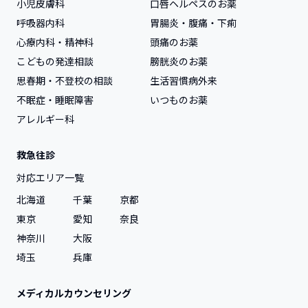
小児皮膚科
口唇ヘルペスのお薬
呼吸器内科
胃腸炎・腹痛・下痢
心療内科・精神科
頭痛のお薬
こどもの発達相談
膀胱炎のお薬
思春期・不登校の相談
生活習慣病外来
不眠症・睡眠障害
いつものお薬
アレルギー科
救急往診
対応エリア一覧
北海道
千葉
京都
東京
愛知
奈良
神奈川
大阪
埼玉
兵庫
メディカルカウンセリング