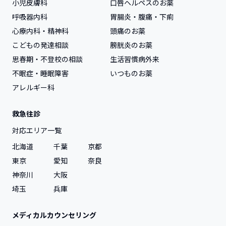
小児皮膚科
口唇ヘルペスのお薬
その他の症状を選ぶ
呼吸器内科
胃腸炎・腹痛・下痢
心療内科・精神科
頭痛のお薬
こどもの発達相談
膀胱炎のお薬
思春期・不登校の相談
生活習慣病外来
不眠症・睡眠障害
いつものお薬
アレルギー科
救急往診
対応エリア一覧
北海道
千葉
京都
東京
愛知
奈良
神奈川
大阪
埼玉
兵庫
メディカルカウンセリング