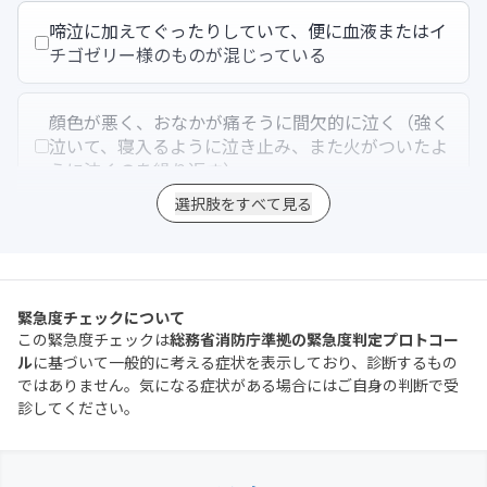
啼泣に加えてぐったりしていて、便に血液またはイ
チゴゼリー様のものが混じっている
顔色が悪く、おなかが痛そうに間欠的に泣く（強く
泣いて、寝入るように泣き止み、また火がついたよ
うに泣くのを繰り返す）
選択肢をすべて見る
歩けない（動けない）ほど啼泣している
啼泣に加えて強い吐き気、もしくは3回以上の嘔吐
緊急度チェックについて
がある
この緊急度チェックは
総務省消防庁準拠の緊急度判定プロトコー
ル
に基づいて一般的に考える症状を表示しており、診断するもの
ではありません。気になる症状がある場合にはご自身の判断で受
高い所から落ちて、頭をぶつけたため啼泣している
診してください。
啼泣により高い所から落ちて、体をぶつけたため啼