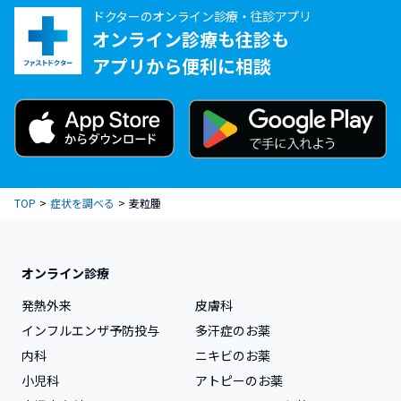
啼泣に加えて耳を痛がっている
ドクターのオンライン診療・往診アプリ
オンライン診療も往診も
尿が出るときに泣いている
アプリから便利に相談
便が出ていないことに加えて啼泣している
啼泣により水分を十分にとれていない
TOP
症状を調べる
麦粒腫
啼泣に加えて全身をみて痛みの原因となるようなも
のがある（指に巻き付いた毛髪や繊維など）
オンライン診療
上記には当てはまらないが、医師の診察を受けたい
発熱外来
皮膚科
インフルエンザ予防投与
多汗症のお薬
内科
ニキビのお薬
次の質問へ
小児科
アトピーのお薬