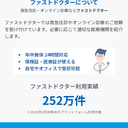
泣している
ファストドクターについて
救急往診・オンライン診療なら
ファストドクター
啼泣に加えて、おまた（股の付け根、陰嚢など）が
ファストドクターでは救急往診やオンライン診療のご依頼
膨らんでいる
を受け付けています。必要に応じて適切な医療機関を紹介
します。
啼泣に加えて発熱（38℃以上）がある
年中無休 24時間対応
啼泣に加えて痙攣があった
保険証・医療証が使える
自宅やオフィスで受診可能
啼泣に加えて頻繁に下痢がある
ファストドクター利用実績
啼泣に加えておなかをかなり痛がっている
252万件
頭をぶつけたため啼泣している
※2026年3月末時点のプラットフォーム利用件数