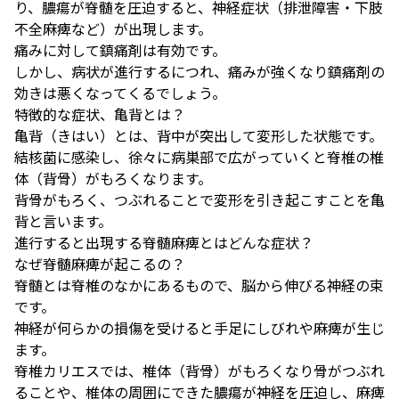
り、膿瘍が脊髄を圧迫すると、神経症状（排泄障害・下肢
不全麻痺など）が出現します。
痛みに対して鎮痛剤は有効です。
しかし、病状が進行するにつれ、痛みが強くなり鎮痛剤の
効きは悪くなってくるでしょう。
特徴的な症状、亀背とは？
亀背（きはい）とは、背中が突出して変形した状態です。
結核菌に感染し、徐々に病巣部で広がっていくと脊椎の椎
体（背骨）がもろくなります。
背骨がもろく、つぶれることで変形を引き起こすことを亀
背と言います。
進行すると出現する脊髄麻痺とはどんな症状？
なぜ脊髄麻痺が起こるの？
脊髄とは脊椎のなかにあるもので、脳から伸びる神経の束
です。
神経が何らかの損傷を受けると手足にしびれや麻痺が生じ
ます。
脊椎カリエスでは、椎体（背骨）がもろくなり骨がつぶれ
ることや、椎体の周囲にできた膿瘍が神経を圧迫し、麻痺