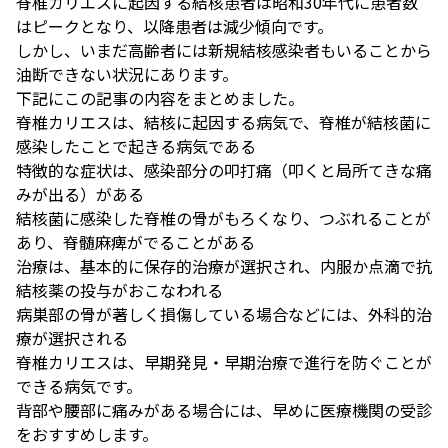
脊椎カリエスに起因する結核患者は昭和30年代に患者数
はピークとなり、以降患者は減少傾向です。
しかし、いまだ高齢者には新規結核感染者もいることから
油断できない状況にあります。
下記にこの記事の内容をまとめました。
脊椎カリエスは、結核に起因する病気で、脊椎が結核菌に
感染したことで起きる病気である
特徴的な症状は、感染部分の叩打痛（叩くと局所てきな痛
みが出る）がある
結核菌に感染した脊椎の骨がもろくなり、つぶれることが
あり、脊髄麻痺がでることがある
治療は、基本的に保存的治療が選択され、内服か点滴で抗
結核薬の投与がおこなわれる
病巣部の骨が著しく損傷している場合などには、外科的治
療が選択される
脊椎カリエスは、早期発見・早期治療で進行を防ぐことが
できる病気です。
背部や腰部に痛みがある場合には、早めに医療機関の受診
をおすすめします。