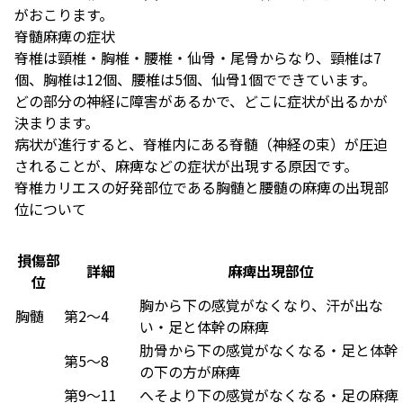
がおこります。
脊髄麻痺の症状
脊椎は頸椎・胸椎・腰椎・仙骨・尾骨からなり、頸椎は7
個、胸椎は12個、腰椎は5個、仙骨1個でできています。
どの部分の神経に障害があるかで、どこに症状が出るかが
決まります。
病状が進行すると、脊椎内にある脊髄（神経の束）が圧迫
されることが、麻痺などの症状が出現する原因です。
脊椎カリエスの好発部位である胸髄と腰髄の麻痺の出現部
位について
損傷部
詳細
麻痺出現部位
位
胸から下の感覚がなくなり、汗が出な
胸髄
第2～4
い・足と体幹の麻痺
肋骨から下の感覚がなくなる・足と体幹
第5～8
の下の方が麻痺
第9～11
へそより下の感覚がなくなる・足の麻痺