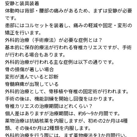
安静と装具装着
体動時は背部・腰部の痛みがあるため、まずは安静が必要
です。
患部にはコルセットを装着し、痛みの軽減や固定・変形の
矯正を行います。
外科的治療（手術療法）が必要な症例とは？
基本的に保存的療法が行われる脊椎カリエスですが、手術
が行われる場合もあります。
外科的治療が行われる主な症例は以下の通りです。
骨の損傷が著しい場合
変形が進んでいると診断
脊髄麻痺が出現している
外科的治療として、骨移植や脊椎の固定術が行われます。
手術の後は、機能訓練を開始し回復をはかります。
脊椎カリエスの治療期間はどれくらい？
個人差はありますが治療期間は、約6〜9か月間です。
薬物治療は抗結核薬を内服しますが、初めの2か月は4種
類、その後4か月は2種類を内服します。
外科的治療を行う際には、まず薬物療法を3か月間行い、