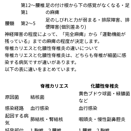
第12～腰椎
足の付け根から下の感覚がなくなる・足
第1
の麻痺
足のしびれと力が弱まる・排尿障害、排
腰髄
第2～5
便障害(個別差あり)
神経障害の程度によって、「完全麻痺」から「運動機能が
残っている」までの麻痺の程度が決定します。
脊椎カリエスと化膿性脊椎炎の違いについて
脊椎カリエスと化膿性脊椎炎は、どちらも脊椎が細菌に感
染する病気ですが違いがあります。
以下の表に違いをまとめています。
脊椎カリエス
化膿性脊椎炎
黄色ブドウ球菌・緑膿菌
原因菌
結核菌
など
感染経路
血行感染
血行感染
起因する病
肺結核・腎結核
咽頭炎・慢性副鼻腔炎
気
好発部位
1.胸椎 2.腰椎
1.腰椎 2.胸椎