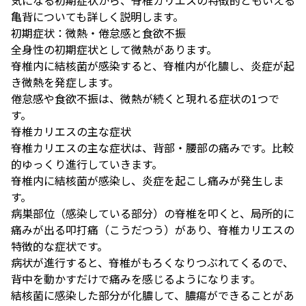
気になる初期症状から、脊椎カリエスの特徴的ともいえる
亀背についても詳しく説明します。
初期症状：微熱・倦怠感と食欲不振
全身性の初期症状として微熱があります。
脊椎内に結核菌が感染すると、脊椎内が化膿し、炎症が起
き微熱を発症します。
倦怠感や食欲不振は、微熱が続くと現れる症状の1つで
す。
脊椎カリエスの主な症状
脊椎カリエスの主な症状は、背部・腰部の痛みです。比較
的ゆっくり進行していきます。
脊椎内に結核菌が感染し、炎症を起こし痛みが発生しま
す。
病巣部位（感染している部分）の脊椎を叩くと、局所的に
痛みが出る叩打痛（こうだつう）があり、脊椎カリエスの
特徴的な症状です。
病状が進行すると、脊椎がもろくなりつぶれてくるので、
背中を動かすだけで痛みを感じるようになります。
結核菌に感染した部分が化膿して、膿瘍ができることがあ