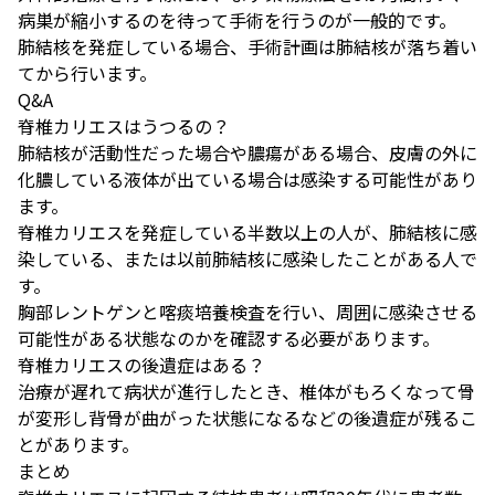
病巣が縮小するのを待って手術を行うのが一般的です。
肺結核を発症している場合、手術計画は肺結核が落ち着い
てから行います。
Q&A
脊椎カリエスはうつるの？
肺結核が活動性だった場合や膿瘍がある場合、皮膚の外に
化膿している液体が出ている場合は感染する可能性があり
ます。
脊椎カリエスを発症している半数以上の人が、肺結核に感
染している、または以前肺結核に感染したことがある人で
す。
胸部レントゲンと喀痰培養検査を行い、周囲に感染させる
可能性がある状態なのかを確認する必要があります。
脊椎カリエスの後遺症はある？
治療が遅れて病状が進行したとき、椎体がもろくなって骨
が変形し背骨が曲がった状態になるなどの後遺症が残るこ
とがあります。
まとめ